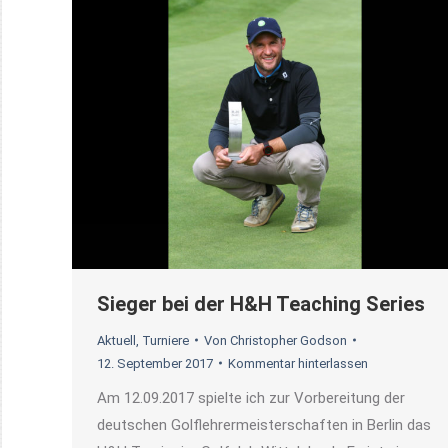
Sieger bei der H&H Teaching Series
Aktuell
,
Turniere
Von
Christopher Godson
12. September 2017
Kommentar hinterlassen
Am 12.09.2017 spielte ich zur Vorbereitung der
deutschen Golflehrermeisterschaften in Berlin das