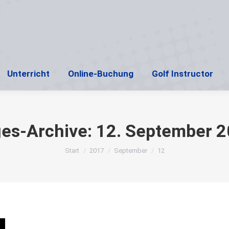
ome
Aktuell
Golfreisen
Profil
Unterricht
Unterricht
Online-Buchung
Golf Instructor
es-Archive:
12. September 
Sie befinden sich hier:
Start
2017
September
12